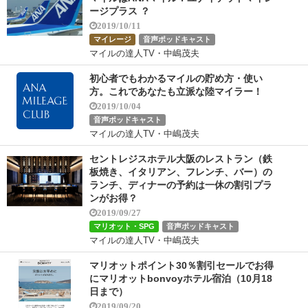
ージプラス ？
2019/10/11
マイレージ
音声ポッドキャスト
マイルの達人TV・中嶋茂夫
初心者でもわかるマイルの貯め方・使い
方。これであなたも立派な陸マイラー！
2019/10/04
音声ポッドキャスト
マイルの達人TV・中嶋茂夫
セントレジスホテル大阪のレストラン（鉄
板焼き、イタリアン、フレンチ、バー）の
ランチ、ディナーの予約は一休の割引プラ
ンがお得？
2019/09/27
マリオット・SPG
音声ポッドキャスト
マイルの達人TV・中嶋茂夫
マリオットポイント30％割引セールでお得
にマリオットbonvoyホテル宿泊（10月18
日まで）
2019/09/20