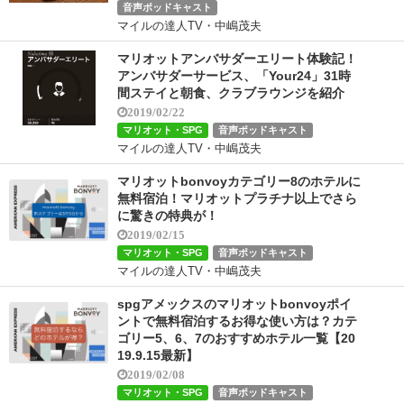
音声ポッドキャスト
マイルの達人TV・中嶋茂夫
マリオットアンバサダーエリート体験記！
アンバサダーサービス、「Your24」31時
間ステイと朝食、クラブラウンジを紹介
2019/02/22
マリオット・SPG
音声ポッドキャスト
マイルの達人TV・中嶋茂夫
マリオットbonvoyカテゴリー8のホテルに
無料宿泊！マリオットプラチナ以上でさら
に驚きの特典が！
2019/02/15
マリオット・SPG
音声ポッドキャスト
マイルの達人TV・中嶋茂夫
spgアメックスのマリオットbonvoyポイ
ントで無料宿泊するお得な使い方は？カテ
ゴリー5、6、7のおすすめホテル一覧【20
19.9.15最新】
2019/02/08
マリオット・SPG
音声ポッドキャスト