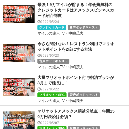
最強！9万マイルが貯まる！年会費無料の
クレジットカードはアメックスビジネスカ
ード紹介制度
2022/05/24
クレジットカード
音声ポッドキャスト
マイルの達人TV・中嶋茂夫
今さら聞けない！レストラン利用でマリオ
ットポイントを2倍にする方法
2022/05/23
音声ポッドキャスト
マイルの達人TV・中嶋茂夫
大量マリオットポイント付与宿泊プランが
8月まで延長に！
2022/05/22
マリオット・SPG
音声ポッドキャスト
マイルの達人TV・中嶋茂夫
マリオットアメックス損益分岐点！年間15
0万円決済は必須？
2022/05/07
マリオット・SPG
音声ポッドキャスト