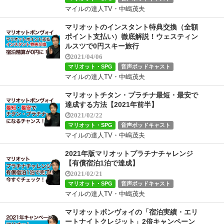
マイルの達人TV・中嶋茂夫
マリオットのインスタント特典交換（全額
ポイント支払い）徹底解説！ウェスティン
ルスツで0円スキー旅行
2021/04/06
マリオット・SPG
音声ポッドキャスト
マイルの達人TV・中嶋茂夫
マリオットチタン・プラチナ最短・最安で
達成する方法【2021年前半】
2021/02/22
マリオット・SPG
音声ポッドキャスト
マイルの達人TV・中嶋茂夫
2021年版マリオットプラチナチャレンジ
【有償宿泊1泊で達成】
2021/02/21
マリオット・SPG
音声ポッドキャスト
マイルの達人TV・中嶋茂夫
マリオットボンヴォイの「宿泊実績・エリ
ートナイトクレジット」2倍キャンペーン