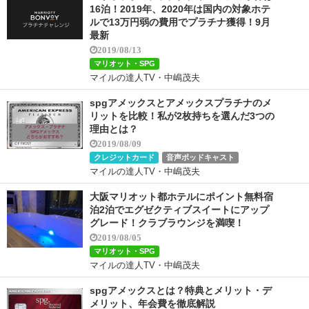
16泊！2019年、2020年は国内の対象ホテ
ルで13万円弱の費用でプラチナ獲得！9月
最新
2019/08/13
マリオット・SPG
マイルの達人TV・中嶋茂夫
spgアメックスとアメックスプラチナのメ
リットを比較！私が2枚持ちを選んだ3つの
理由とは？
2019/08/09
クレジットカード
音声ポッドキャスト
マイルの達人TV・中嶋茂夫
大阪マリオット都ホテルにポイント無料宿
泊2泊でエグゼクティブスイートにアップ
グレード！クラブラウンジを満喫！
2019/08/05
マリオット・SPG
マイルの達人TV・中嶋茂夫
spgアメックスとは？特典とメリット・デ
メリット、年会費を徹底解説