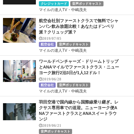
クレジットカード
音声ポッドキャスト
マイルの達人TV・中嶋茂夫
航空会社別ファーストクラスで無料でシャ
ンパン飲み放題比較！あなたはドンペリ
派？クリュッグ派？
2019/07/05
航空会社
音声ポッドキャスト
マイルの達人TV・中嶋茂夫
ワールドベンチャーズ・ドリームトリップ
とANAマイルでファーストクラス・ニュー
ヨーク旅行2泊3日が1人12ドル！
2019/06/28
航空会社
音声ポッドキャスト
マイルの達人TV・中嶋茂夫
羽田空港で国内線から国際線乗り継ぎ。レ
クサス専用車での送迎。ニューヨーク便A
NAファーストクラスとANAスイートラウ
ンジ
2019/06/21
音声ポッドキャスト