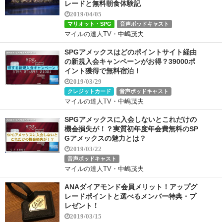
レードと無料朝食体験記
2019/04/05
マリオット・SPG
音声ポッドキャスト
マイルの達人TV・中嶋茂夫
SPGアメックスはどのポイントサイト経由
の新規入会キャンペーンがお得？39000ポ
イント獲得で無料宿泊！
2019/03/29
クレジットカード
音声ポッドキャスト
マイルの達人TV・中嶋茂夫
SPGアメックスに入会しないとこれだけの
機会損失が！？実質初年度年会費無料のSP
Gアメックスの魅力とは？
2019/03/22
音声ポッドキャスト
マイルの達人TV・中嶋茂夫
ANAダイアモンド会員メリット！アップグ
レードポイントと選べるメンバー特典・プ
レゼント！
2019/03/15