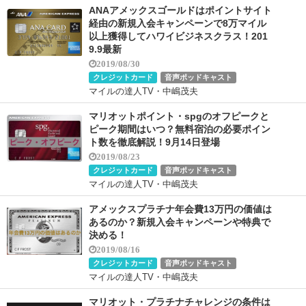
ANAアメックスゴールドはポイントサイト
経由の新規入会キャンペーンで8万マイル
以上獲得してハワイビジネスクラス！201
9.9最新
2019/08/30
クレジットカード
音声ポッドキャスト
マイルの達人TV・中嶋茂夫
マリオットポイント・spgのオフピークと
ピーク期間はいつ？無料宿泊の必要ポイン
ト数を徹底解説！9月14日登場
2019/08/23
クレジットカード
音声ポッドキャスト
マイルの達人TV・中嶋茂夫
アメックスプラチナ年会費13万円の価値は
あるのか？新規入会キャンペーンや特典で
決める！
2019/08/16
クレジットカード
音声ポッドキャスト
マイルの達人TV・中嶋茂夫
マリオット・プラチナチャレンジの条件は