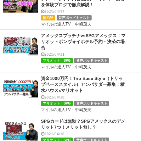
を体験ブログで徹底解説！
2021/04/17
宿泊記
音声ポッドキャスト
マイルの達人TV・中嶋茂夫
アメックスプラチナvsSPGアメックス！マ
リオットボンヴォイホテル予約・決済の場
合
2021/04/11
マリオット・SPG
音声ポッドキャスト
マイルの達人TV・中嶋茂夫
資金1000万円！Trip Base Style（トリッ
プベーススタイル）アンバサダー募集！積
水ハウスxマリオット
2021/04/10
マリオット・SPG
音声ポッドキャスト
マイルの達人TV・中嶋茂夫
SPGカードは無駄？SPGアメックスのデメ
リット7つ！メリット無し？
2021/04/10
マリオット・SPG
音声ポッドキャスト