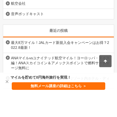
航空会社
音声ポッドキャスト
最近の投稿
最大8万マイル！JALカード新規入会キャンペーンはお得？2
022.8最新！
ANAマイルvsユナイテッド航空マイル！ヨーロッパ・スイス
編！ANAスカイコイン＆アメックスポイントで燃料サーチャ
ージ無料に
マイルを貯めて0円海外旅行を実現！
ANAマイルを使って東京ディズニーリゾート内ホテル・ディ
×
ズニーチケット予約の方法
無料メール講座の詳細はこちら ＞
ANAアメックス徹底比較！150万円決済入会キャンペーンお
すすめカードは？
南ふらの道の駅を拠点に観光列車・観光バスだけで富良野・
美瑛・南富良野を観光してみた