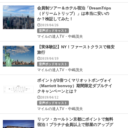
会員制ツアー＆ホテル宿泊「DreamTrips
（ドリームトリップ）」は本当に安いの
か？検証してみた！
2019/04/26
音声ポッドキャスト
マイルの達人TV・中嶋茂夫
【実体験記】NY！ファーストクラスで格安
旅行
2019/04/19
音声ポッドキャスト
マイルの達人TV・中嶋茂夫
ポイントが2倍つくマリオットボンヴォイ
（Marriott bonvoy）期間限定ダブルテイ
クキャンペーンとは？
2019/04/12
音声ポッドキャスト
マイルの達人TV・中嶋茂夫
リッツ・カールトン京都にポイントで無料
宿泊！プラチナ会員以上で部屋のアップグ