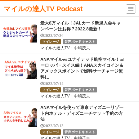
マイルの達人TV Podcast
最大8万マイル！JALカード新規入会キャ
ンペーンはお得？2022.8最新！
2022/07/26
マイレージ
音声ポッドキャスト
マイルの達人TV・中嶋茂夫
ANAマイルvsユナイテッド航空マイル！ヨ
ーロッパ・スイス編！ANAスカイコイン＆
アメックスポイントで燃料サーチャージ無
料に
2022/07/14
マイレージ
音声ポッドキャスト
マイルの達人TV・中嶋茂夫
ANAマイルを使って東京ディズニーリゾー
ト内ホテル・ディズニーチケット予約の方
法
2022/07/13
マイレージ
音声ポッドキャスト
マイルの達人TV・中嶋茂夫