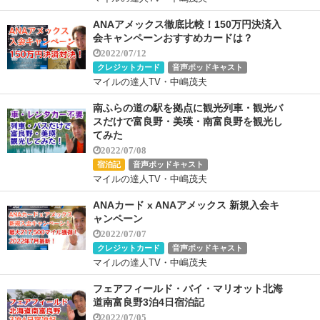
ANAアメックス徹底比較！150万円決済入
会キャンペーンおすすめカードは？
2022/07/12
クレジットカード
音声ポッドキャスト
マイルの達人TV・中嶋茂夫
南ふらの道の駅を拠点に観光列車・観光バ
スだけで富良野・美瑛・南富良野を観光し
てみた
2022/07/08
宿泊記
音声ポッドキャスト
マイルの達人TV・中嶋茂夫
ANAカード x ANAアメックス 新規入会キ
ャンペーン
2022/07/07
クレジットカード
音声ポッドキャスト
マイルの達人TV・中嶋茂夫
フェアフィールド・バイ・マリオット北海
道南富良野3泊4日宿泊記
2022/07/05