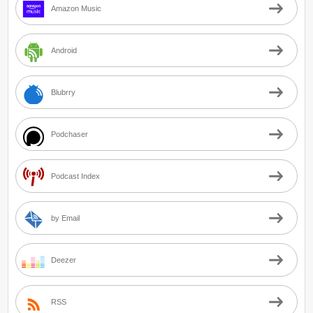
Amazon Music
Android
Blubrry
Podchaser
Podcast Index
by Email
Deezer
RSS