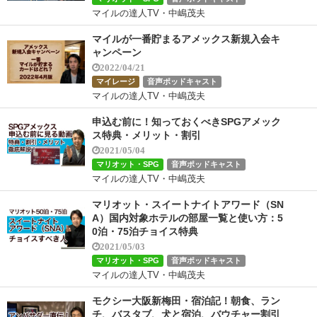
マイルの達人TV・中嶋茂夫
マイルが一番貯まるアメックス新規入会キ
ャンペーン
2022/04/21
マイレージ
音声ポッドキャスト
マイルの達人TV・中嶋茂夫
申込む前に！知っておくべきSPGアメック
ス特典・メリット・割引
2021/05/04
マリオット・SPG
音声ポッドキャスト
マイルの達人TV・中嶋茂夫
マリオット・スイートナイトアワード（SN
A）国内対象ホテルの部屋一覧と使い方：5
0泊・75泊チョイス特典
2021/05/03
マリオット・SPG
音声ポッドキャスト
マイルの達人TV・中嶋茂夫
モクシー大阪新梅田・宿泊記！朝食、ラン
チ、バスタブ、犬と宿泊、バウチャー割引