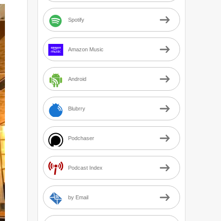
Spotify
Amazon Music
Android
Blubrry
Podchaser
Podcast Index
by Email