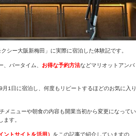
月「モクシー大阪新梅田」に実際に宿泊した体験記です。
ー、バータイム、
お得な予約方法
などマリオットアンバ
。
年9月1日に宿泊し、何度もリピートするほどのお気に入
のランチメニューや朝食の内容も開業当初から変更になってい
します。
イントサイトを活用）
をこの記事で紹介していますの