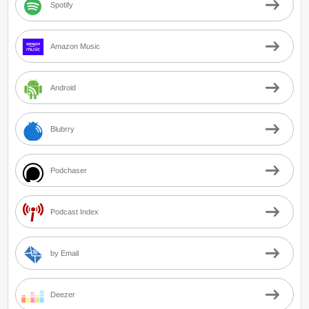
Spotify
Amazon Music
Android
Blubrry
Podchaser
Podcast Index
by Email
Deezer